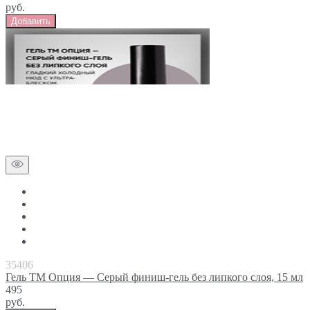
руб.
Добавить
35406
Гель ТМ Опция — Серый финиш-гель без липкого слоя, 15 мл
495
руб.