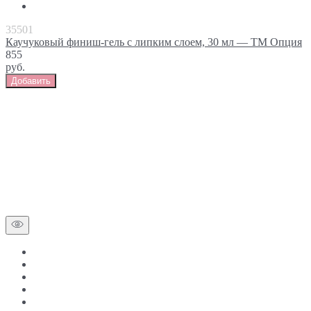
35501
Каучуковый финиш-гель с липким слоем, 30 мл — ТМ Опция
855
руб.
Добавить