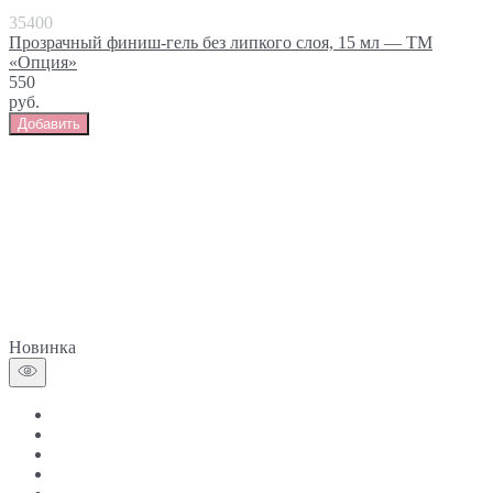
35400
Прозрачный финиш-гель без липкого слоя, 15 мл — ТМ
«Опция»
550
руб.
Добавить
Новинка