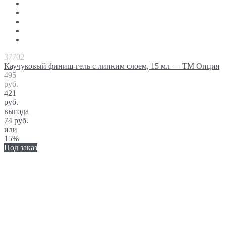
37702
Каучуковый финиш-гель с липким слоем, 15 мл — ТМ Опция
495
руб.
421
руб.
выгода
74 руб.
или
15%
Под заказ