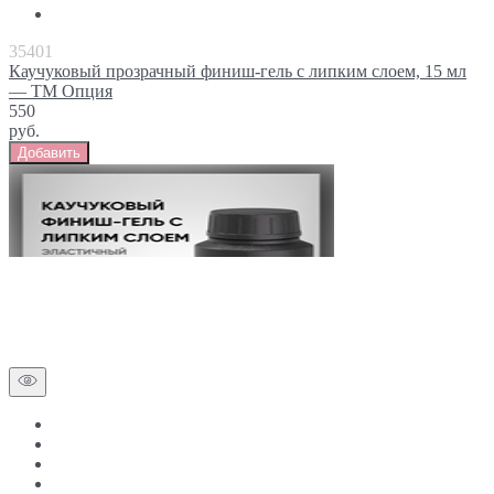
35401
Каучуковый прозрачный финиш-гель с липким слоем, 15 мл
— ТМ Опция
550
руб.
Добавить