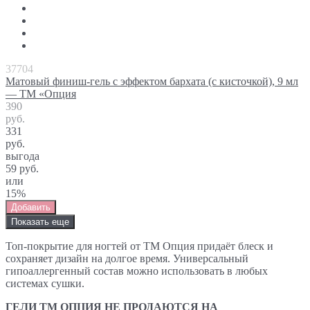
37704
Матовый финиш-гель с эффектом бархата (с кисточкой), 9 мл
— ТМ «Опция
390
руб.
331
руб.
выгода
59 руб.
или
15%
Добавить
Показать еще
Топ-покрытие для ногтей от ТМ Опция придаёт блеск и
сохраняет дизайн на долгое время. Универсальный
гипоаллергенный состав можно использовать в любых
системах сушки.
ГЕЛИ ТМ ОПЦИЯ НЕ ПРОДАЮТСЯ НА