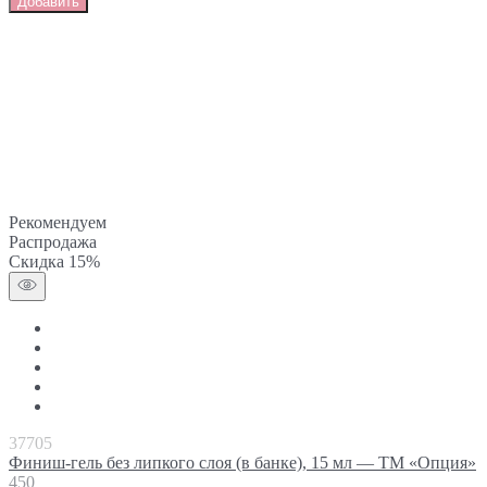
Добавить
Рекомендуем
Распродажа
Скидка 15%
37705
Финиш-гель без липкого слоя (в банке), 15 мл — ТМ «Опция»
450